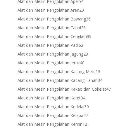
products
54
Alat dan Mesin Pengolahan Apel
54
products
20
Alat dan Mesin Pengolahan Aren
20
products
36
Alat dan Mesin Pengolahan Bawang
36
products
26
Alat dan Mesin Pengolahan Cabai
26
products
39
Alat dan Mesin Pengolahan Cengkeh
39
products
62
Alat dan Mesin Pengolahan Padi
62
products
29
Alat dan Mesin Pengolahan Jagung
29
products
40
Alat dan Mesin Pengolahan Jeruk
40
products
13
Alat dan Mesin Pengolahan Kacang Mete
13
products
34
Alat dan Mesin Pengolahan Kacang Tanah
34
products
47
Alat dan Mesin Pengolahan Kakao dan Cokelat
47
products
34
Alat dan Mesin Pengolahan Karet
34
products
30
Alat dan Mesin Pengolahan Kedelai
30
products
47
Alat dan Mesin Pengolahan Kelapa
47
products
12
Alat dan Mesin Pengolahan Kemiri
12
products