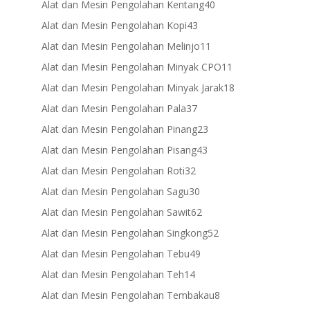
40
Alat dan Mesin Pengolahan Kentang
40
products
43
Alat dan Mesin Pengolahan Kopi
43
products
11
Alat dan Mesin Pengolahan Melinjo
11
products
11
Alat dan Mesin Pengolahan Minyak CPO
11
products
18
Alat dan Mesin Pengolahan Minyak Jarak
18
products
37
Alat dan Mesin Pengolahan Pala
37
products
23
Alat dan Mesin Pengolahan Pinang
23
products
43
Alat dan Mesin Pengolahan Pisang
43
products
32
Alat dan Mesin Pengolahan Roti
32
products
30
Alat dan Mesin Pengolahan Sagu
30
products
62
Alat dan Mesin Pengolahan Sawit
62
products
52
Alat dan Mesin Pengolahan Singkong
52
products
49
Alat dan Mesin Pengolahan Tebu
49
products
14
Alat dan Mesin Pengolahan Teh
14
products
8
Alat dan Mesin Pengolahan Tembakau
8