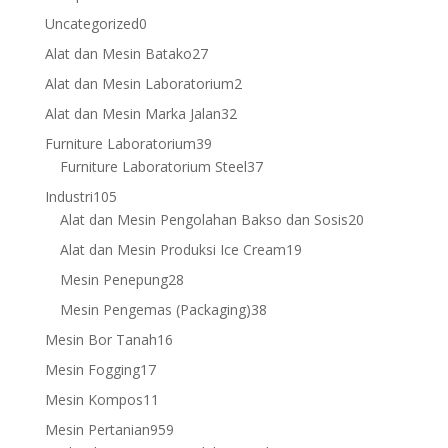
products
0
Uncategorized
0
products
27
Alat dan Mesin Batako
27
products
2
Alat dan Mesin Laboratorium
2
products
32
Alat dan Mesin Marka Jalan
32
products
39
Furniture Laboratorium
39
products
37
Furniture Laboratorium Steel
37
products
105
Industri
105
products
20
Alat dan Mesin Pengolahan Bakso dan Sosis
20
products
19
Alat dan Mesin Produksi Ice Cream
19
products
28
Mesin Penepung
28
products
38
Mesin Pengemas (Packaging)
38
products
16
Mesin Bor Tanah
16
products
17
Mesin Fogging
17
products
11
Mesin Kompos
11
products
959
Mesin Pertanian
959