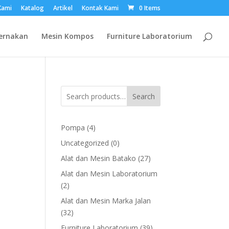
Kami
Katalog
Artikel
Kontak Kami
0 Items
ernakan
Mesin Kompos
Furniture Laboratorium
Search
4
Pompa
4
products
0
Uncategorized
0
products
27
Alat dan Mesin Batako
27
products
Alat dan Mesin Laboratorium
2
2
products
Alat dan Mesin Marka Jalan
32
32
products
39
Furniture Laboratorium
39