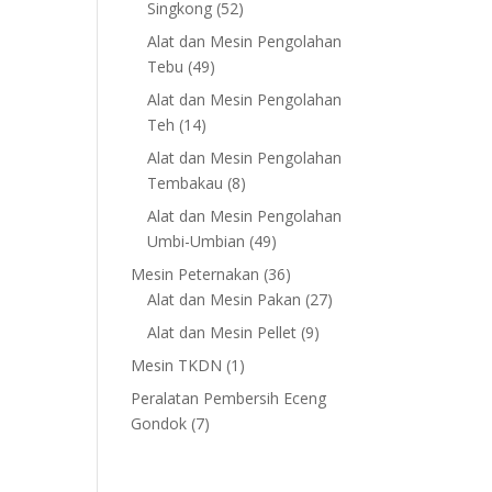
52
Singkong
52
products
Alat dan Mesin Pengolahan
49
Tebu
49
products
Alat dan Mesin Pengolahan
14
Teh
14
products
Alat dan Mesin Pengolahan
8
Tembakau
8
products
Alat dan Mesin Pengolahan
49
Umbi-Umbian
49
products
36
Mesin Peternakan
36
products
27
Alat dan Mesin Pakan
27
products
9
Alat dan Mesin Pellet
9
products
1
Mesin TKDN
1
product
Peralatan Pembersih Eceng
7
Gondok
7
products