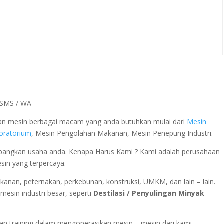
a SMS / WA
 dan mesin berbagai macam yang anda butuhkan mulai dari
Mesin
boratorium
, Mesin Pengolahan Makanan, Mesin Penepung Industri.
ngkan usaha anda. Kenapa Harus Kami ? Kami adalah perusahaan
esin yang terpercaya.
rikanan, peternakan, perkebunan, konstruksi, UMKM, dan lain – lain.
esin industri besar, seperti
Destilasi / Penyulingan Minyak
n training dalam mengoperasikan mesin – mesin dari kami.