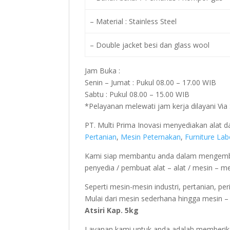
– Material : Stainless Steel
– Double jacket besi dan glass wool
Jam Buka :
Senin – Jumat : Pukul 08.00 – 17.00 WIB
Sabtu : Pukul 08.00 – 15.00 WIB
*Pelayanan melewati jam kerja dilayani Vi
PT. Multi Prima Inovasi menyediakan alat
Pertanian
,
Mesin Peternakan
,
Furniture La
Kami siap membantu anda dalam mengemba
penyedia / pembuat alat – alat / mesin – m
Seperti mesin-mesin industri, pertanian, pe
Mulai dari mesin sederhana hingga mesin – m
Atsiri Kap. 5kg
Layanan kami untuk anda adalah memberika