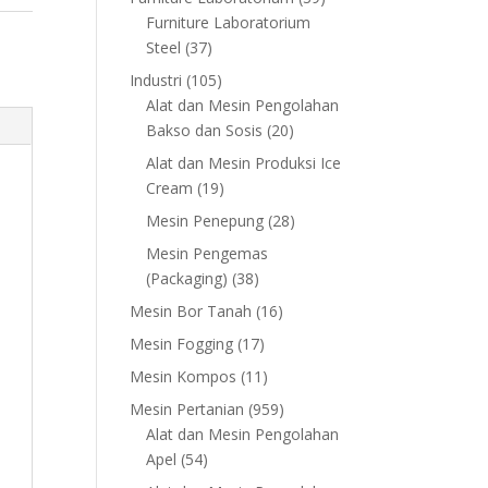
products
Furniture Laboratorium
37
Steel
37
products
105
Industri
105
products
Alat dan Mesin Pengolahan
20
Bakso dan Sosis
20
products
Alat dan Mesin Produksi Ice
19
Cream
19
products
28
Mesin Penepung
28
products
Mesin Pengemas
38
(Packaging)
38
products
16
Mesin Bor Tanah
16
products
17
Mesin Fogging
17
products
11
Mesin Kompos
11
products
959
Mesin Pertanian
959
products
Alat dan Mesin Pengolahan
54
Apel
54
products