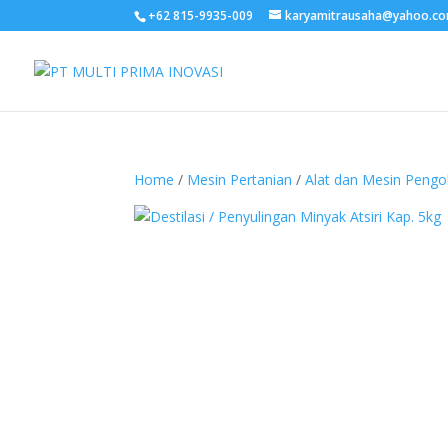
+62 815-9935-009
karyamitrausaha@yahoo.c
Home
/
Mesin Pertanian
/
Alat dan Mesin Peng