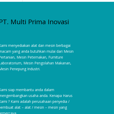
PT. Multi Prima Inovasi
Kami menyediakan alat dan mesin berbagai
macam yang anda butuhkan mulai dari
Mesin
Pertanian
,
Mesin Peternakan
,
Furniture
Laboratorium
, Mesin Pengolahan Makanan,
Mesin Penepung Industri.
Kami siap membantu anda dalam
mengembangkan usaha anda. Kenapa Harus
Kami ? Kami adalah perusahaan penyedia /
pembuat alat – alat / mesin – mesin yang
terpercaya.