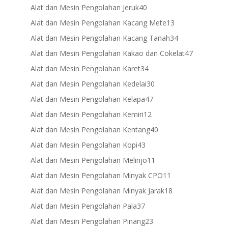
products
40
Alat dan Mesin Pengolahan Jeruk
40
products
13
Alat dan Mesin Pengolahan Kacang Mete
13
products
34
Alat dan Mesin Pengolahan Kacang Tanah
34
products
47
Alat dan Mesin Pengolahan Kakao dan Cokelat
47
products
34
Alat dan Mesin Pengolahan Karet
34
products
30
Alat dan Mesin Pengolahan Kedelai
30
products
47
Alat dan Mesin Pengolahan Kelapa
47
products
12
Alat dan Mesin Pengolahan Kemiri
12
products
40
Alat dan Mesin Pengolahan Kentang
40
products
43
Alat dan Mesin Pengolahan Kopi
43
products
11
Alat dan Mesin Pengolahan Melinjo
11
products
11
Alat dan Mesin Pengolahan Minyak CPO
11
products
18
Alat dan Mesin Pengolahan Minyak Jarak
18
products
37
Alat dan Mesin Pengolahan Pala
37
products
23
Alat dan Mesin Pengolahan Pinang
23