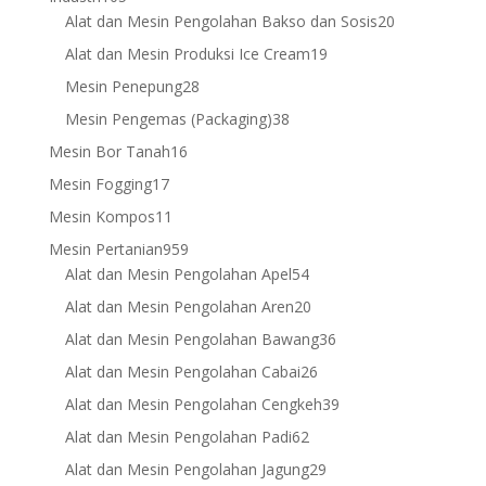
products
20
Alat dan Mesin Pengolahan Bakso dan Sosis
20
products
19
Alat dan Mesin Produksi Ice Cream
19
products
28
Mesin Penepung
28
products
38
Mesin Pengemas (Packaging)
38
products
16
Mesin Bor Tanah
16
products
17
Mesin Fogging
17
products
11
Mesin Kompos
11
products
959
Mesin Pertanian
959
products
54
Alat dan Mesin Pengolahan Apel
54
products
20
Alat dan Mesin Pengolahan Aren
20
products
36
Alat dan Mesin Pengolahan Bawang
36
products
26
Alat dan Mesin Pengolahan Cabai
26
products
39
Alat dan Mesin Pengolahan Cengkeh
39
products
62
Alat dan Mesin Pengolahan Padi
62
products
29
Alat dan Mesin Pengolahan Jagung
29