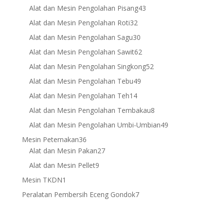
products
43
Alat dan Mesin Pengolahan Pisang
43
products
32
Alat dan Mesin Pengolahan Roti
32
products
30
Alat dan Mesin Pengolahan Sagu
30
products
62
Alat dan Mesin Pengolahan Sawit
62
products
52
Alat dan Mesin Pengolahan Singkong
52
products
49
Alat dan Mesin Pengolahan Tebu
49
products
14
Alat dan Mesin Pengolahan Teh
14
products
8
Alat dan Mesin Pengolahan Tembakau
8
products
49
Alat dan Mesin Pengolahan Umbi-Umbian
49
products
36
Mesin Peternakan
36
products
27
Alat dan Mesin Pakan
27
products
9
Alat dan Mesin Pellet
9
products
1
Mesin TKDN
1
product
7
Peralatan Pembersih Eceng Gondok
7
products