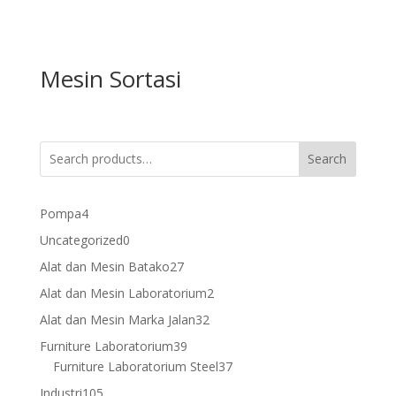
Mesin Sortasi
Search
4
Pompa
4
products
0
Uncategorized
0
products
27
Alat dan Mesin Batako
27
products
2
Alat dan Mesin Laboratorium
2
products
32
Alat dan Mesin Marka Jalan
32
products
39
Furniture Laboratorium
39
products
37
Furniture Laboratorium Steel
37
products
105
Industri
105