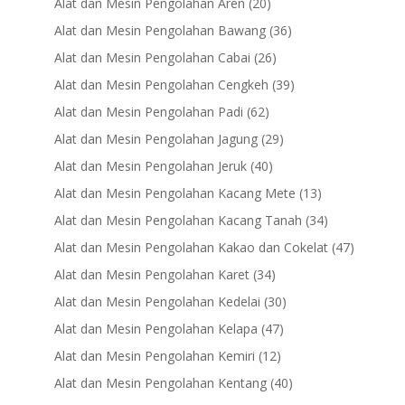
20
Alat dan Mesin Pengolahan Aren
20
products
36
Alat dan Mesin Pengolahan Bawang
36
products
26
Alat dan Mesin Pengolahan Cabai
26
products
39
Alat dan Mesin Pengolahan Cengkeh
39
products
62
Alat dan Mesin Pengolahan Padi
62
products
29
Alat dan Mesin Pengolahan Jagung
29
products
40
Alat dan Mesin Pengolahan Jeruk
40
products
13
Alat dan Mesin Pengolahan Kacang Mete
13
products
34
Alat dan Mesin Pengolahan Kacang Tanah
34
products
47
Alat dan Mesin Pengolahan Kakao dan Cokelat
47
products
34
Alat dan Mesin Pengolahan Karet
34
products
30
Alat dan Mesin Pengolahan Kedelai
30
products
47
Alat dan Mesin Pengolahan Kelapa
47
products
12
Alat dan Mesin Pengolahan Kemiri
12
products
40
Alat dan Mesin Pengolahan Kentang
40
products