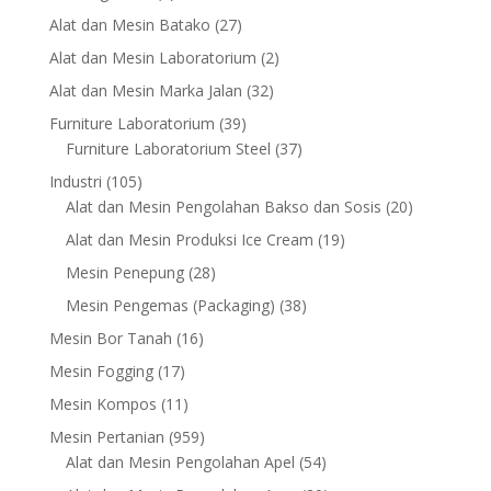
products
27
Alat dan Mesin Batako
27
products
2
Alat dan Mesin Laboratorium
2
products
32
Alat dan Mesin Marka Jalan
32
products
39
Furniture Laboratorium
39
products
37
Furniture Laboratorium Steel
37
products
105
Industri
105
products
20
Alat dan Mesin Pengolahan Bakso dan Sosis
20
products
19
Alat dan Mesin Produksi Ice Cream
19
products
28
Mesin Penepung
28
products
38
Mesin Pengemas (Packaging)
38
products
16
Mesin Bor Tanah
16
products
17
Mesin Fogging
17
products
11
Mesin Kompos
11
products
959
Mesin Pertanian
959
products
54
Alat dan Mesin Pengolahan Apel
54
products