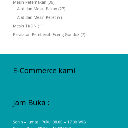
36
Mesin Peternakan
36
products
27
Alat dan Mesin Pakan
27
products
9
Alat dan Mesin Pellet
9
products
1
Mesin TKDN
1
product
7
Peralatan Pembersih Eceng Gondok
7
products
E-Commerce kami
Jam Buka :
Senin – Jumat : Pukul 08.00 – 17.00 WIB