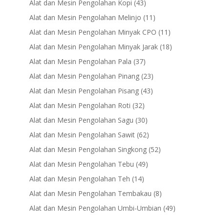
43
Alat dan Mesin Pengolahan Kopi
43
products
11
Alat dan Mesin Pengolahan Melinjo
11
products
11
Alat dan Mesin Pengolahan Minyak CPO
11
products
18
Alat dan Mesin Pengolahan Minyak Jarak
18
products
37
Alat dan Mesin Pengolahan Pala
37
products
23
Alat dan Mesin Pengolahan Pinang
23
products
43
Alat dan Mesin Pengolahan Pisang
43
products
32
Alat dan Mesin Pengolahan Roti
32
products
30
Alat dan Mesin Pengolahan Sagu
30
products
62
Alat dan Mesin Pengolahan Sawit
62
products
52
Alat dan Mesin Pengolahan Singkong
52
products
49
Alat dan Mesin Pengolahan Tebu
49
products
14
Alat dan Mesin Pengolahan Teh
14
products
8
Alat dan Mesin Pengolahan Tembakau
8
products
49
Alat dan Mesin Pengolahan Umbi-Umbian
49
products