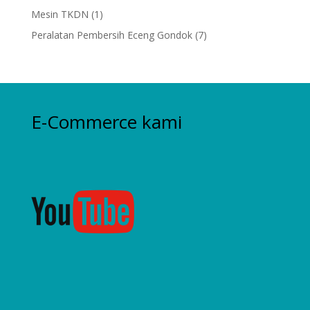
products
1
Mesin TKDN
1
product
7
Peralatan Pembersih Eceng Gondok
7
products
E-Commerce kami