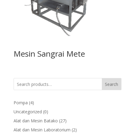
Mesin Sangrai Mete
Search
4
Pompa
4
products
0
Uncategorized
0
products
27
Alat dan Mesin Batako
27
products
2
Alat dan Mesin Laboratorium
2