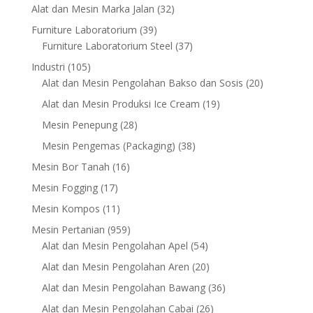
products
32
Alat dan Mesin Marka Jalan
32
products
39
Furniture Laboratorium
39
products
37
Furniture Laboratorium Steel
37
products
105
Industri
105
products
20
Alat dan Mesin Pengolahan Bakso dan Sosis
20
products
19
Alat dan Mesin Produksi Ice Cream
19
products
28
Mesin Penepung
28
products
38
Mesin Pengemas (Packaging)
38
products
16
Mesin Bor Tanah
16
products
17
Mesin Fogging
17
products
11
Mesin Kompos
11
products
959
Mesin Pertanian
959
products
54
Alat dan Mesin Pengolahan Apel
54
products
20
Alat dan Mesin Pengolahan Aren
20
products
36
Alat dan Mesin Pengolahan Bawang
36
products
26
Alat dan Mesin Pengolahan Cabai
26