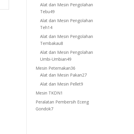
products
Alat dan Mesin Pengolahan
49
Tebu
49
products
Alat dan Mesin Pengolahan
14
Teh
14
products
Alat dan Mesin Pengolahan
8
Tembakau
8
products
Alat dan Mesin Pengolahan
49
Umbi-Umbian
49
products
36
Mesin Peternakan
36
products
27
Alat dan Mesin Pakan
27
products
9
Alat dan Mesin Pellet
9
products
1
Mesin TKDN
1
product
Peralatan Pembersih Eceng
7
Gondok
7
products