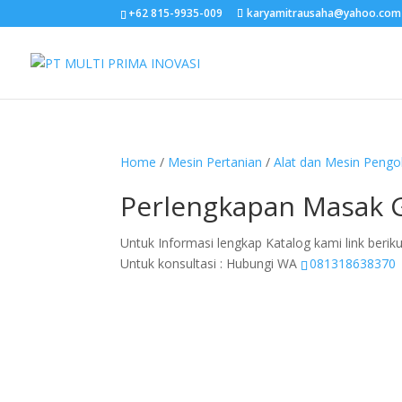
+62 815-9935-009
karyamitrausaha@yahoo.com
Home
/
Mesin Pertanian
/
Alat dan Mesin Peng
Perlengkapan Masak 
Untuk Informasi lengkap Katalog kami link beriku
Untuk konsultasi : Hubungi WA
081318638370