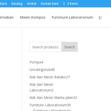
 Kami
Katalog
Artikel
Kontak Kami
0 Items
ernakan
Mesin Kompos
Furniture Laboratorium
Search
4
Pompa
4
products
0
Uncategorized
0
products
27
Alat dan Mesin Batako
27
products
Alat dan Mesin
2
Laboratorium
2
products
32
Alat dan Mesin Marka Jalan
32
products
39
Furniture Laboratorium
39
products
Furniture Laboratorium