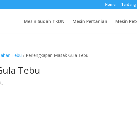
Home
Tentang
Mesin Sudah TKDN
Mesin Pertanian
Mesin Pet
olahan Tebu
/ Perlengkapan Masak Gula Tebu
Gula Tebu
t,