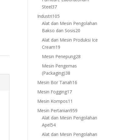
37
Steel
37
products
105
Industri
105
products
Alat dan Mesin Pengolahan
20
Bakso dan Sosis
20
products
Alat dan Mesin Produksi Ice
19
Cream
19
products
28
Mesin Penepung
28
products
Mesin Pengemas
38
(Packaging)
38
products
16
Mesin Bor Tanah
16
products
17
Mesin Fogging
17
products
11
Mesin Kompos
11
products
959
Mesin Pertanian
959
products
Alat dan Mesin Pengolahan
54
Apel
54
products
Alat dan Mesin Pengolahan