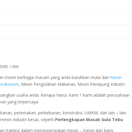
a SMS / WA
 dan mesin berbagai macam yang anda butuhkan mulai dari
Mesin
boratorium
, Mesin Pengolahan Makanan, Mesin Penepung Industri.
ngkan usaha anda. Kenapa Harus Kami ? Kami adalah perusahaan
esin yang terpercaya.
rikanan, peternakan, perkebunan, konstruksi, UMKM, dan lain – lain.
esin industri besar, seperti
Perlengkapan Masak Gula Tebu
n training dalam mengoperasikan mesin – mesin dari kami.