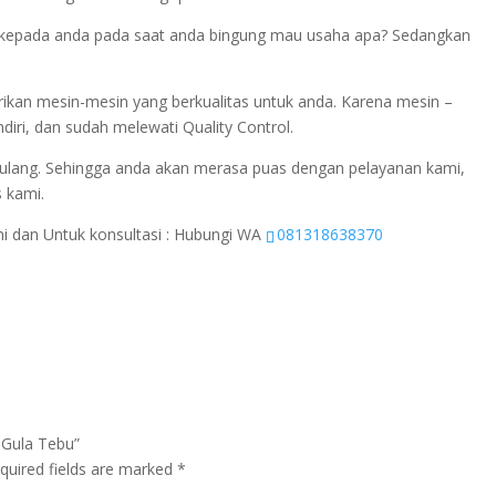
si kepada anda pada saat anda bingung mau usaha apa? Sedangkan
ikan mesin-mesin yang berkualitas untuk anda. Karena mesin –
diri, dan sudah melewati Quality Control.
ulang. Sehingga anda akan merasa puas dengan pelayanan kami,
s kami.
ini dan Untuk konsultasi : Hubungi WA
081318638370
 Gula Tebu”
quired fields are marked
*