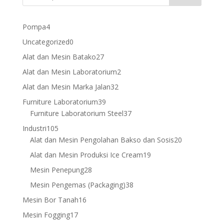
4
Pompa
4
products
0
Uncategorized
0
products
27
Alat dan Mesin Batako
27
products
2
Alat dan Mesin Laboratorium
2
products
32
Alat dan Mesin Marka Jalan
32
products
39
Furniture Laboratorium
39
products
37
Furniture Laboratorium Steel
37
products
105
Industri
105
products
20
Alat dan Mesin Pengolahan Bakso dan Sosis
20
products
19
Alat dan Mesin Produksi Ice Cream
19
products
28
Mesin Penepung
28
products
38
Mesin Pengemas (Packaging)
38
products
16
Mesin Bor Tanah
16
products
17
Mesin Fogging
17