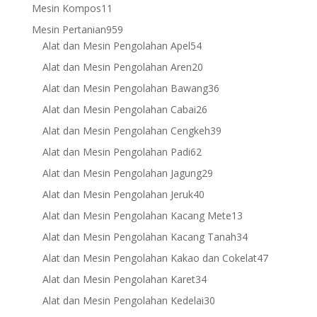
products
11
Mesin Kompos
11
products
959
Mesin Pertanian
959
products
54
Alat dan Mesin Pengolahan Apel
54
products
20
Alat dan Mesin Pengolahan Aren
20
products
36
Alat dan Mesin Pengolahan Bawang
36
products
26
Alat dan Mesin Pengolahan Cabai
26
products
39
Alat dan Mesin Pengolahan Cengkeh
39
products
62
Alat dan Mesin Pengolahan Padi
62
products
29
Alat dan Mesin Pengolahan Jagung
29
products
40
Alat dan Mesin Pengolahan Jeruk
40
products
13
Alat dan Mesin Pengolahan Kacang Mete
13
products
34
Alat dan Mesin Pengolahan Kacang Tanah
34
products
47
Alat dan Mesin Pengolahan Kakao dan Cokelat
47
products
34
Alat dan Mesin Pengolahan Karet
34
products
30
Alat dan Mesin Pengolahan Kedelai
30
products