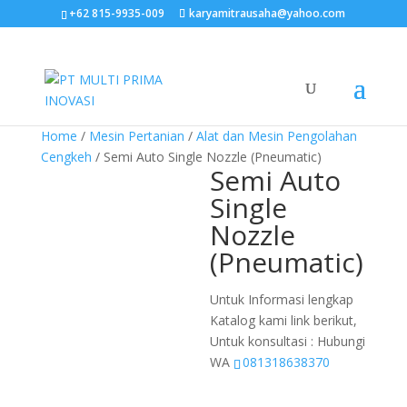
+62 815-9935-009
karyamitrausaha@yahoo.com
Home
/
Mesin Pertanian
/
Alat dan Mesin Pengolahan
Cengkeh
/ Semi Auto Single Nozzle (Pneumatic)
Semi Auto
Single
Nozzle
(Pneumatic)
Untuk Informasi lengkap
Katalog kami link berikut,
Untuk konsultasi : Hubungi
WA
081318638370