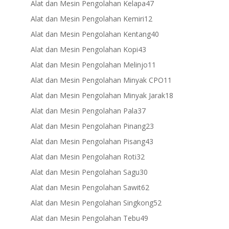
47
Alat dan Mesin Pengolahan Kelapa
47
products
12
Alat dan Mesin Pengolahan Kemiri
12
products
40
Alat dan Mesin Pengolahan Kentang
40
products
43
Alat dan Mesin Pengolahan Kopi
43
products
11
Alat dan Mesin Pengolahan Melinjo
11
products
11
Alat dan Mesin Pengolahan Minyak CPO
11
products
18
Alat dan Mesin Pengolahan Minyak Jarak
18
products
37
Alat dan Mesin Pengolahan Pala
37
products
23
Alat dan Mesin Pengolahan Pinang
23
products
43
Alat dan Mesin Pengolahan Pisang
43
products
32
Alat dan Mesin Pengolahan Roti
32
products
30
Alat dan Mesin Pengolahan Sagu
30
products
62
Alat dan Mesin Pengolahan Sawit
62
products
52
Alat dan Mesin Pengolahan Singkong
52
products
49
Alat dan Mesin Pengolahan Tebu
49