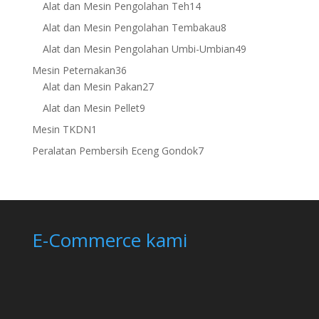
products
14
Alat dan Mesin Pengolahan Teh
14
products
8
Alat dan Mesin Pengolahan Tembakau
8
products
49
Alat dan Mesin Pengolahan Umbi-Umbian
49
products
36
Mesin Peternakan
36
products
27
Alat dan Mesin Pakan
27
products
9
Alat dan Mesin Pellet
9
products
1
Mesin TKDN
1
product
7
Peralatan Pembersih Eceng Gondok
7
products
E-Commerce kami